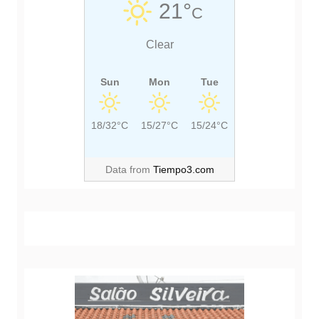
21°
t
C
S
O
T
S
Clear
:
T
:
Sun
Mon
Tue
18/32°C
15/27°C
15/24°C
Data from
Tiempo3.com