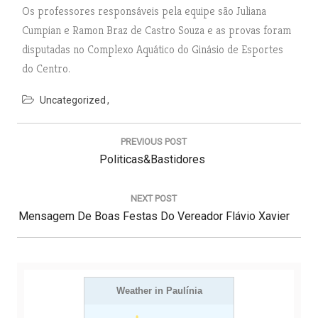
Os professores responsáveis pela equipe são Juliana
Cumpian e Ramon Braz de Castro Souza e as provas foram
disputadas no Complexo Aquático do Ginásio de Esportes
do Centro.
Uncategorized
N
a
PREVIOUS POST
v
P
Politicas&Bastidores
e
g
R
a
E
NEXT POST
ç
N
Mensagem De Boas Festas Do Vereador Flávio Xavier
V
ã
E
I
o
d
X
O
e
T
U
P
P
Weather in Paulínia
S
o
s
O
P