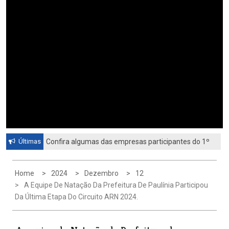
Últimas
Confira algumas das empresas participantes do 1º
Autora que atua em Paulínia estreia na Flip com
Feirão de Emprego de Paulínia 2026
livro sobre identidade e universo feminino
Home
2024
Dezembro
12
A Equipe De Natação Da Prefeitura De Paulínia Participou
Da Última Etapa Do Circuito ARN 2024.