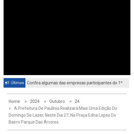
Últimas
Confira algumas das empresas participantes do 1º
Feirão de Emprego de Paulínia 2026
Home
2024
Outubro
24
A Prefeitura De Paulínia Realizará Mais Uma Edição Do
Domingo De Lazer, Neste Dia 27, Na Praça Edna Lopes Do
Bairro Parque Das Árvores.