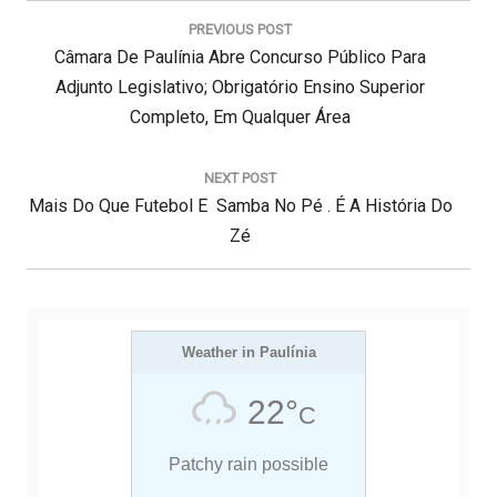
a
PREVIOUS POST
v
P
Câmara De Paulínia Abre Concurso Público Para
e
g
R
Adjunto Legislativo; Obrigatório Ensino Superior
a
E
Completo, Em Qualquer Área
ç
V
ã
I
o
NEXT POST
d
N
Mais Do Que Futebol E Samba No Pé . É A História Do
O
e
E
U
Zé
P
X
S
o
s
T
P
t
P
O
O
Weather in Paulínia
S
S
T
22°
C
T
:
:
Patchy rain possible