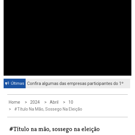
Últimas
Confira algumas das empresas participantes do 1º
Feirão de Emprego de Paulínia 2026
Home
2024
Abril
10
#Título Na Mão, Sossego Na Eleição
#Título na mão, sossego na eleição