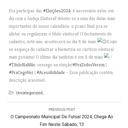
Pra participar das
#Eleições2024
, é necessário estar em
dia com a Justiça Eleitoral! Atente-se a uma das datas mais
importantes do nosso calendário: o prazo final pra se
alistar ou regularizar o título eleitoral! O fechamento do
cadastro, este ano, acontecerá no dia 8 de maio
E não
se esqueça de cadastrar a biometria no cartório eleitoral
mais próximo! O último dia também é em 8 de maio
#TítuloNaMão
: sossego na eleição!
#PraTodosVerem
|
#PraCegoVer
|
#Acessibilidade
– Essa publicação contém
descrição acessível.
Uncategorized
N
a
PREVIOUS POST
v
P
O Campeonato Municipal De Futsal 2024, Chega Ao
e
g
R
Fim Neste Sábado, 13