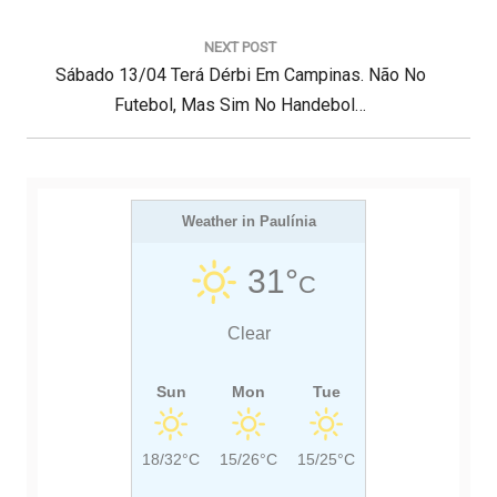
a
E
ç
V
NEXT POST
ã
N
I
Sábado 13/04 Terá Dérbi Em Campinas. Não No
o
d
E
O
Futebol, Mas Sim No Handebol…
e
X
U
P
T
S
o
s
P
P
t
O
Weather in Paulínia
O
S
S
31°
C
T
T
:
:
Clear
Sun
Mon
Tue
18/32°C
15/26°C
15/25°C