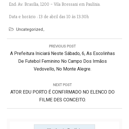
End: Av. Brasília, 1200 – Vila Bressani em Paulínia.
Data e horário : 13 de abril das 10 às 13:30h
Uncategorized
N
a
PREVIOUS POST
v
P
A Prefeitura Iniciará Neste Sábado, 6, As Escolinhas
e
g
R
De Futebol Feminino No Campo Dos Irmãos
a
E
Vedovello, No Monte Alegre.
ç
V
ã
I
o
NEXT POST
d
N
O
ATOR EDU PORTO É CONFIRMADO NO ELENCO DO
e
E
U
FILME DES CONCEITO.
P
X
S
o
s
T
P
t
P
O