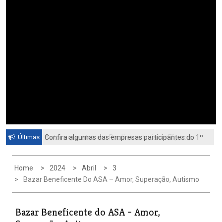
Últimas
Confira algumas das empresas participantes do 1º
Autora que atua em Paulínia estreia na Flip com
Feirão de Emprego de Paulínia 2026
livro sobre identidade e universo feminino
Home
2024
Abril
3
Bazar Beneficente Do ASA – Amor, Superação, Autismo
Bazar Beneficente do ASA – Amor,