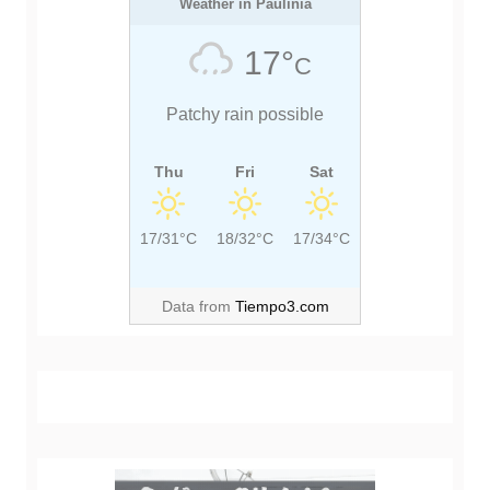
O
Weather in Paulínia
S
S
T
17°
C
T
:
:
Patchy rain possible
Thu
Fri
Sat
17/31°C
18/32°C
17/34°C
Data from
Tiempo3.com