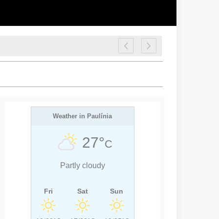
Weather in Paulínia
27°
C
Partly cloudy
Fri
Sat
Sun