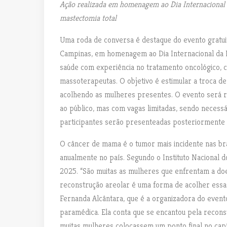
Ação realizada em homenagem ao Dia Internacional 
mastectomia total
Uma roda de conversa é destaque do evento gratuito
Campinas, em homenagem ao Dia Internacional da Mu
saúde com experiência no tratamento oncológico, co
massoterapeutas. O objetivo é estimular a troca de
acolhendo as mulheres presentes. O evento será real
ao público, mas com vagas limitadas, sendo necessá
participantes serão presenteadas posteriormente
O câncer de mama é o tumor mais incidente nas br
anualmente no país. Segundo o Instituto Nacional 
2025. “São muitas as mulheres que enfrentam a do
reconstrução areolar é uma forma de acolher essas 
Fernanda Alcântara, que é a organizadora do eve
paramédica. Ela conta que se encantou pela recons
muitas mulheres colocassem um ponto final no capít