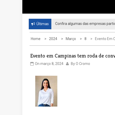
Confira algumas das empresas partic
Últimas
Home
2024
Março
8
Evento Em C
Evento em Campinas tem roda de conve
On
março 8, 2024
By
O Cromo