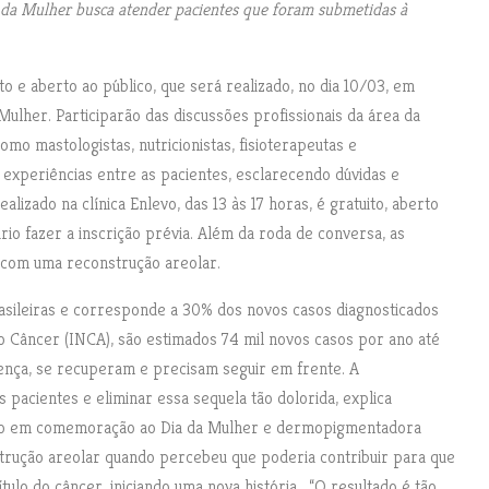
da Mulher busca atender pacientes que foram submetidas à
 e aberto ao público, que será realizado, no dia 10/03, em
lher. Participarão das discussões profissionais da área da
mo mastologistas, nutricionistas, fisioterapeutas e
 experiências entre as pacientes, esclarecendo dúvidas e
izado na clínica Enlevo, das 13 às 17 horas, é gratuito, aberto
rio fazer a inscrição prévia. Além da roda de conversa, as
 com uma reconstrução areolar.
asileiras e corresponde a 30% dos novos casos diagnosticados
do Câncer (INCA), são estimados 74 mil novos casos por ano até
ença, se recuperam e precisam seguir em frente. A
pacientes e eliminar essa sequela tão dolorida, explica
nto em comemoração ao Dia da Mulher e dermopigmentadora
trução areolar quando percebeu que poderia contribuir para que
ulo do câncer, iniciando uma nova história. “O resultado é tão