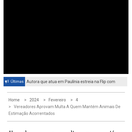
Últimas
Autora que atua em Paulínia estreia na Flip com
livro sobre identidade e universo feminino
Home
2024
Fevereiro
4
Vereadores Aprovam Multa A Quem Mantém Animais De
Estimação Acorrentados