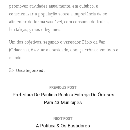
promover atividades anualmente, em outubro, e
conscientizar a população sobre a importância de se
alimentar de forma saudável, com consumo de frutas,
hortaliças, grãos e legumes.
Um dos objetivos, segundo o vereador Fábio da Van
(Cidadania), é evitar a obesidade, doença crônica em todo o
mundo.
Uncategorized
N
a
PREVIOUS POST
v
P
Prefeitura De Paulínia Realiza Entrega De Órteses
e
g
R
Para 43 Munícipes
a
E
ç
V
NEXT POST
ã
N
I
A Política & Os Bastidores
o