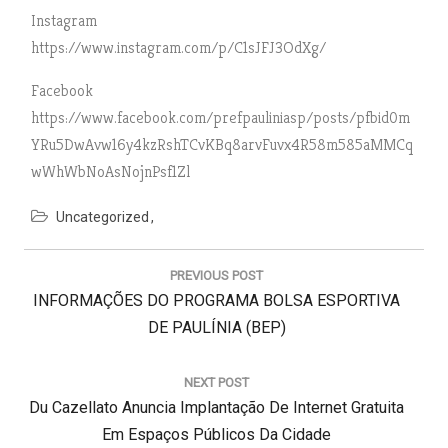
Instagram
https://www.instagram.com/p/C1sJFJ3OdXg/
Facebook
https://www.facebook.com/prefpauliniasp/posts/pfbid0m
YRu5DwAvw16y4kzRshTCvKBq8arvFuvx4R58m585aMMCq
wWhWbNoAsNojnPsf1Zl
Uncategorized
N
a
PREVIOUS POST
v
P
INFORMAÇÕES DO PROGRAMA BOLSA ESPORTIVA
e
g
R
DE PAULÍNIA (BEP)
a
E
ç
V
NEXT POST
ã
N
Du Cazellato Anuncia Implantação De Internet Gratuita
I
o
d
E
O
Em Espaços Públicos Da Cidade