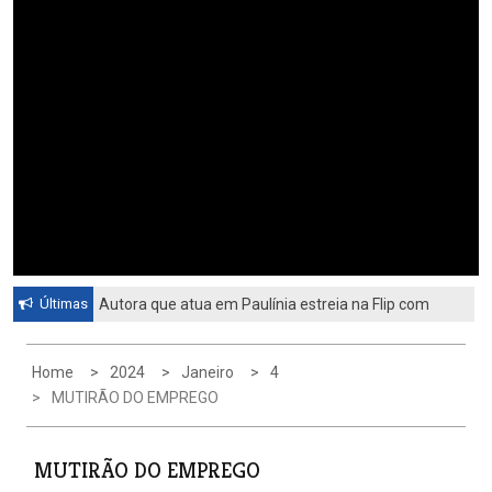
Últimas
Autora que atua em Paulínia estreia na Flip com
livro sobre identidade e universo feminino
Home
2024
Janeiro
4
MUTIRÃO DO EMPREGO
MUTIRÃO DO EMPREGO