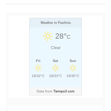
e
X
U
P
T
S
o
s
P
P
t
O
Weather in Paulínia
O
S
S
28°
C
T
T
:
:
Clear
Fri
Sat
Sun
18/32°C
18/33°C
19/35°C
Data from
Tiempo3.com