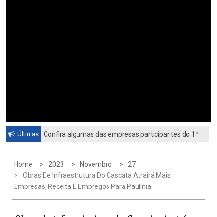
Últimas
Confira algumas das empresas participantes do 1º
Feirão de Emprego de Paulínia 2026
Home
2023
Novembro
27
Obras De Infraestrutura Do Cascata Atrairá Mais
Empresas, Receita E Empregos Para Paulínia