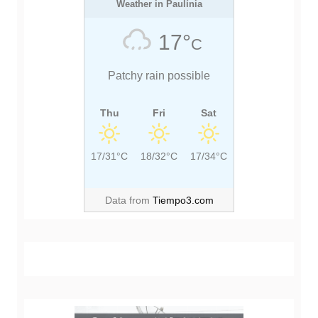
s
P
Weather in Paulínia
P
t
O
O
17°
C
S
S
T
T
Patchy rain possible
:
:
Thu
Fri
Sat
17/31°C
18/32°C
17/34°C
Data from
Tiempo3.com