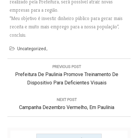
realizado pela Prefeitura, será possível atrair novas
empresas para a região.
“Meu objetivo é investir dinheiro público para gerar mais
receita e muito mais emprego para a nossa população”,
concluiu.
Uncategorized
N
a
PREVIOUS POST
v
P
Prefeitura De Paulinia Promove Treinamento De
e
g
R
Dispositivo Para Deficientes Visuais
a
E
ç
V
NEXT POST
ã
N
I
Campanha Dezembro Vermelho, Em Paulínia
o
d
E
O
e
X
U
P
T
S
o