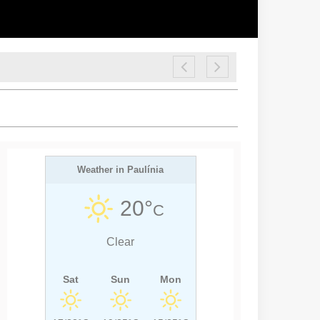
Weather in Paulínia
20°
C
Clear
Sat
Sun
Mon