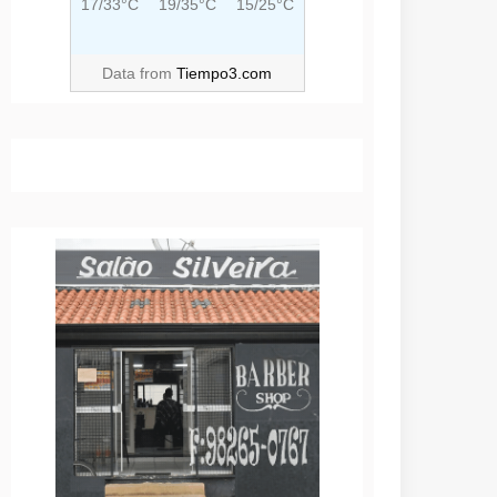
17/33°C
19/35°C
15/25°C
Data from
Tiempo3.com