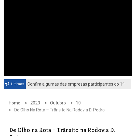
Últimas
Confira algumas das empresas participantes do 1º
Feirão de Emprego de Paulínia 2026
Home
2023
Outubro
10
De Olho Na Rota – Trânsito Na Rodovia D. Pedro
De Olho na Rota – Trânsito na Rodovia D.