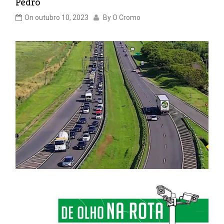
Pedro
On
outubro 10, 2023
By
O Cromo