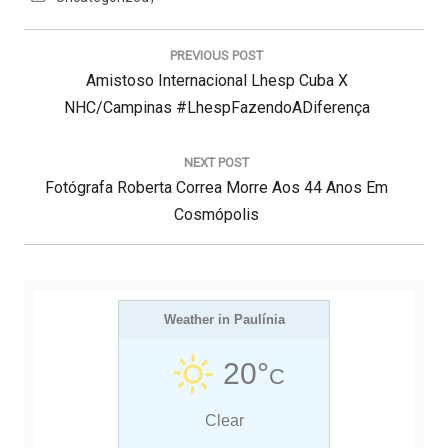
N
a
PREVIOUS POST
v
P
Amistoso Internacional Lhesp Cuba X
e
g
R
NHC/Campinas #LhespFazendoADiferença
a
E
ç
V
NEXT POST
ã
N
Fotógrafa Roberta Correa Morre Aos 44 Anos Em
I
o
d
E
O
Cosmópolis
e
X
U
P
T
S
o
s
P
P
t
O
Weather in Paulínia
O
S
S
20°
C
T
T
:
:
Clear