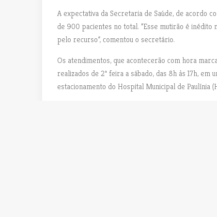
A expectativa da Secretaria de Saúde, de acordo c
de 900 pacientes no total. “Esse mutirão é inédito
pelo recurso”, comentou o secretário.
Os atendimentos, que acontecerão com hora marc
realizados de 2ª feira a sábado, das 8h às 17h, em 
estacionamento do Hospital Municipal de Paulínia (
Uncategorized
N
a
PREVIOUS POST
P
Despachante Kadett
v
R
e
E
g
V
a
I