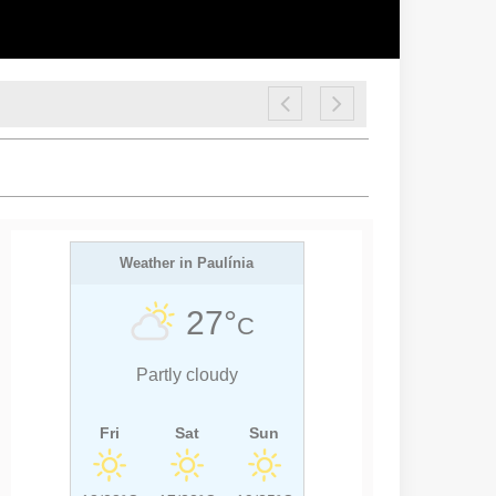
Weather in Paulínia
27°
C
Partly cloudy
Fri
Sat
Sun