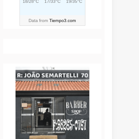
18/28°C
17/33°C
19/35°C
Data from
Tiempo3.com