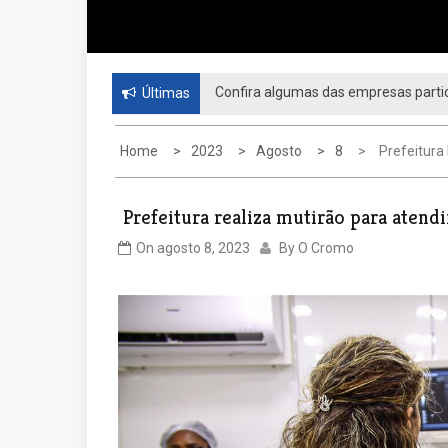
Confira algumas das empresas partic
Últimas
Home
2023
Agosto
8
Prefeitura
Prefeitura realiza mutirão para atend
On
agosto 8, 2023
By
O Cromo