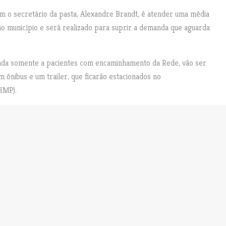
om o secretário da pasta, Alexandre Brandt, é atender uma média
 no município e será realizado para suprir a demanda que aguarda
ada somente a pacientes com encaminhamento da Rede, vão ser
um ônibus e um trailer, que ficarão estacionados no
HMP).
NEXT POST
N
Vereadores De Paulínia Aprovam Comissão
E
Para Discutir Impactos Da Reforma
X
Tributária
T
P