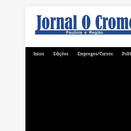
S
k
i
p
t
o
Inicio
Edições
Empregos/Cursos
Polí
c
o
n
t
e
n
t