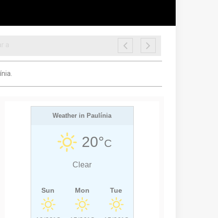
nia.
Weather in Paulínia
20°
C
Clear
Sun
Mon
Tue