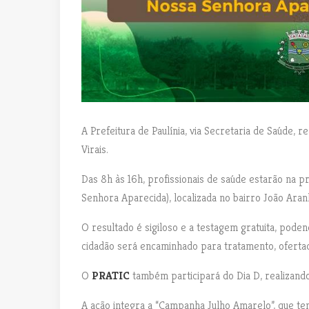
A Prefeitura de Paulínia, via Secretaria de Saúde, r
Virais.
Das 8h às 16h, profissionais de saúde estarão na
Senhora Aparecida), localizada no bairro João Aranha
O resultado é sigiloso e a testagem gratuita, poden
cidadão será encaminhado para tratamento, oferta
O
PRATIC
também participará do Dia D, realizando 
A ação integra a “Campanha Julho Amarelo”, que te