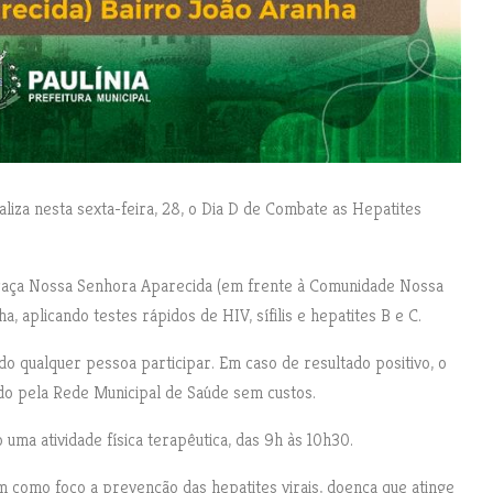
ealiza nesta sexta-feira, 28, o Dia D de Combate as Hepatites
 praça Nossa Senhora Aparecida (em frente à Comunidade Nossa
, aplicando testes rápidos de HIV, sífilis e hepatites B e C.
do qualquer pessoa participar. Em caso de resultado positivo, o
do pela Rede Municipal de Saúde sem custos.
uma atividade física terapêutica, das 9h às 10h30.
m como foco a prevenção das hepatites virais, doença que atinge