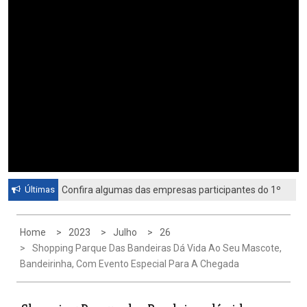
Últimas
Confira algumas das empresas participantes do 1º
Feirão de Emprego de Paulínia 2026
Home
2023
Julho
26
Shopping Parque Das Bandeiras Dá Vida Ao Seu Mascote,
Bandeirinha, Com Evento Especial Para A Chegada