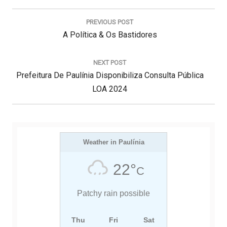
N
a
PREVIOUS POST
v
P
A Política & Os Bastidores
e
g
R
a
E
NEXT POST
ç
N
Prefeitura De Paulínia Disponibiliza Consulta Pública
V
ã
E
I
LOA 2024
o
d
X
O
e
T
U
P
P
S
o
s
O
Weather in Paulínia
P
t
S
O
22°
C
T
S
:
T
Patchy rain possible
:
Thu
Fri
Sat