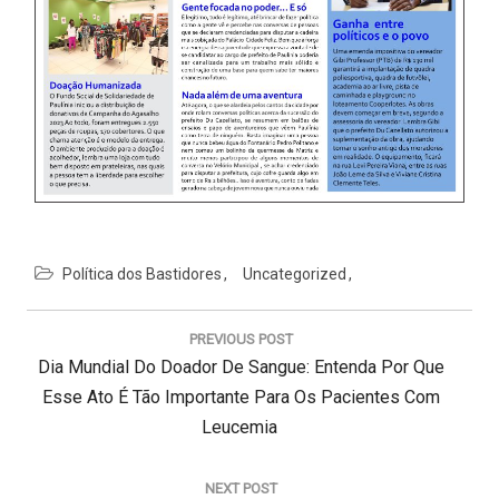
Política dos Bastidores
Uncategorized
N
a
PREVIOUS POST
v
P
Dia Mundial Do Doador De Sangue: Entenda Por Que
e
g
R
Esse Ato É Tão Importante Para Os Pacientes Com
a
E
Leucemia
ç
V
ã
I
o
NEXT POST