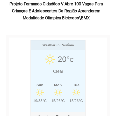
d
N
O
Projeto Formando Cidadãos V Abre 100 Vagas Para
e
E
U
Crianças E Adolescentes Da Região Aprenderem
P
X
S
Modalidade Olímpica Bicicross\BMX
o
s
T
P
t
P
O
O
S
S
Weather in Paulínia
T
T
:
20°
C
:
Clear
Sun
Mon
Tue
19/33°C
15/26°C
15/26°C