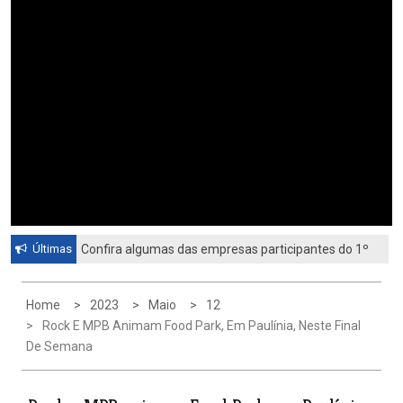
Últimas
Confira algumas das empresas participantes do 1º
Feirão de Emprego de Paulínia 2026
Home
2023
Maio
12
Rock E MPB Animam Food Park, Em Paulínia, Neste Final
De Semana