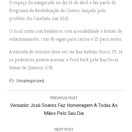
O espaço foi inaugurado no dia 19 de abril e faz parte do
Programa de Revitalização do Centro, lançado pelo
prefeito, Du Cazellato, em 2021.
O local conta com banheiros com acessibilidade e bolsão de
estacionamento, com 91 vagas para carros e 15 para motos.
A entrada de veículos deve ser via Rua Antônio Ferro, 75. Já
os pedestres podem acessar o Food Park pela Rua Oscar
Seixas de Queiroz, S/N.
Uncategorized
N
a
PREVIOUS POST
v
P
Vereador José Soares Faz Homenagem A Todas As
e
g
R
Mães Pelo Seu Dia
a
E
ç
V
NEXT POST
ã