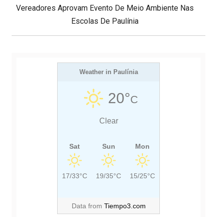
N
I
Vereadores Aprovam Evento De Meio Ambiente Nas
o
d
E
O
Escolas De Paulínia
e
X
U
P
T
S
o
s
P
P
t
O
Weather in Paulínia
O
S
S
20°
C
T
T
:
:
Clear
Sat
Sun
Mon
17/33°C
19/35°C
15/25°C
Data from
Tiempo3.com