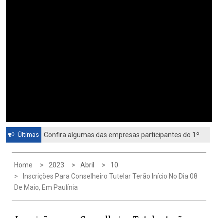
Últimas
Confira algumas das empresas participantes do 1º
Feirão de Emprego de Paulínia 2026
Home
2023
Abril
10
Inscrições Para Conselheiro Tutelar Terão Início No Dia 08
De Maio, Em Paulínia