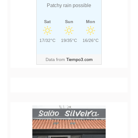
T
Patchy rain possible
:
Sat
Sun
Mon
17/32°C
19/35°C
16/26°C
Data from
Tiempo3.com