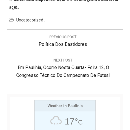
aqui.
Uncategorized
N
a
PREVIOUS POST
v
P
Política Dos Bastidores
e
g
R
a
E
NEXT POST
ç
N
Em Paulínia, Ocorre Nesta Quarta- Feira 12, O
V
ã
E
Congresso Técnico Do Campeonato De Futsal
I
o
d
X
O
e
T
U
P
P
S
o
s
O
Weather in Paulínia
P
t
S
O
17°
C
T
S
: