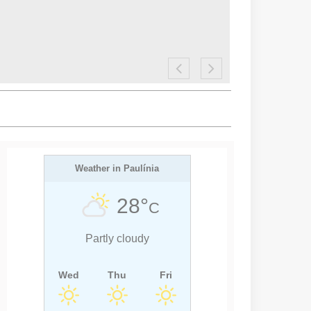
Weather in Paulínia
28°
C
Partly cloudy
Wed
Thu
Fri